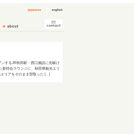
japanese
english
プンするJR秋田駅・西口施設に先駆け
した新待合ラウンジに、秋田県観光エリ
エリアをそのまま型取った […]