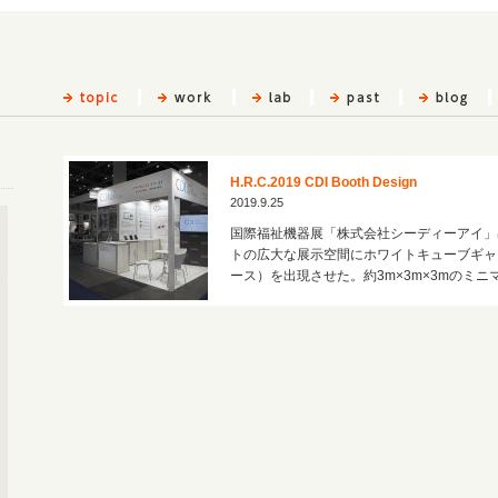
H.R.C.2019 CDI Booth Design
2019.9.25
国際福祉機器展「株式会社シーディーアイ」
トの広大な展示空間にホワイトキューブギャ
ース）を出現させた。約3m×3m×3mのミニマル