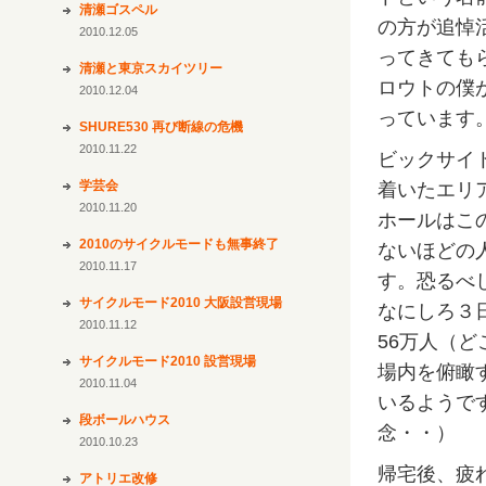
清瀬ゴスペル
の方が追悼
2010.12.05
ってきても
清瀬と東京スカイツリー
ロウトの僕
2010.12.04
っています
SHURE530 再び断線の危機
2010.11.22
ビックサイ
学芸会
着いたエリ
2010.11.20
ホールはこ
2010のサイクルモードも無事終了
ないほどの
2010.11.17
す。恐るべ
サイクルモード2010 大阪設営現場
なにしろ３
2010.11.12
56万人（
サイクルモード2010 設営現場
場内を俯瞰
2010.11.04
いるようで
段ボールハウス
念・・）
2010.10.23
帰宅後、疲
アトリエ改修