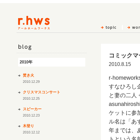
コミックマ
blog
2010年
2010.8.15
焚き火
r-homew
2010.12.29
すなひろし
クリスマスコンサート
と妻の二人 
2010.12.25
asunahir
スピーカー
ケットに参
2010.12.23
ル名は「あ
木登り
年までは、
2010.12.12
トという名