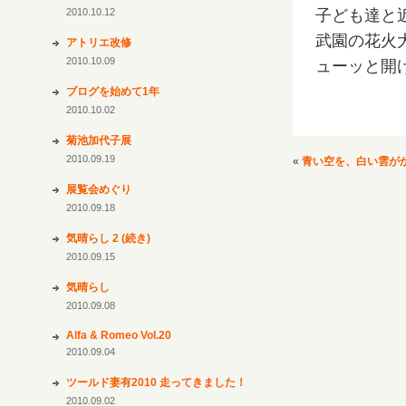
2010.10.12
子ども達と
武園の花火
アトリエ改修
2010.10.09
ューッと開
ブログを始めて1年
2010.10.02
菊池加代子展
2010.09.19
«
青い空を、白い雲がか
展覧会めぐり
2010.09.18
気晴らし 2 (続き)
2010.09.15
気晴らし
2010.09.08
Alfa & Romeo Vol.20
2010.09.04
ツールド妻有2010 走ってきました！
2010.09.02