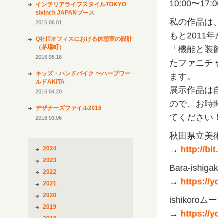
10:00〜17:0
インテリアライフスタイルTOKYO
sixinch JAPANブース
私の作品は、s
2016.06.01
もと2011
Q社ITオフィスにおける休憩室の設計
（茅場町）
「機能と装
2016.05.16
たファニチ
キッズ・ハンドバイク 〜ハーブワー
ます。
ルドAKITA
展示作品は
2016.04.20
ので、お時
デザナーズファイル2016
てください
2016.03.06
秋田県立美
→
http://bi
2024
2023
Bara-ishi
2022
→
https:/
2021
2020
ishikoroム
2019
→
https://