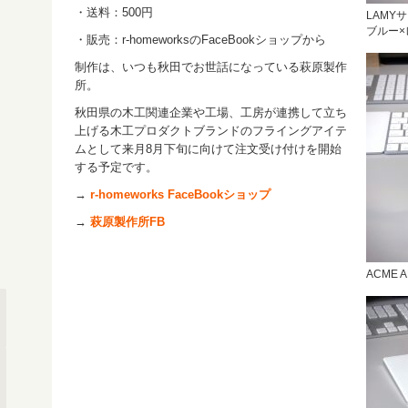
・送料：500円
LAMY
ブルー×
・販売：r-homeworksのFaceBookショップから
制作は、いつも秋田でお世話になっている萩原製作
所。
秋田県の木工関連企業や工場、工房が連携して立ち
上げる木工プロダクトブランドのフライングアイテ
ムとして来月8月下旬に向けて注文受け付けを開始
する予定です。
→
r-homeworks FaceBookショップ
→
萩原製作所FB
ACME 