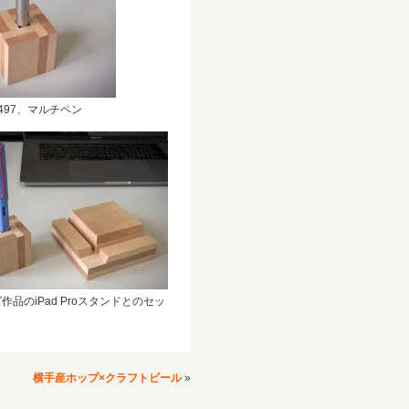
L497、マルチペン
作品のiPad Proスタンドとのセッ
横手産ホップ×クラフトビール
»