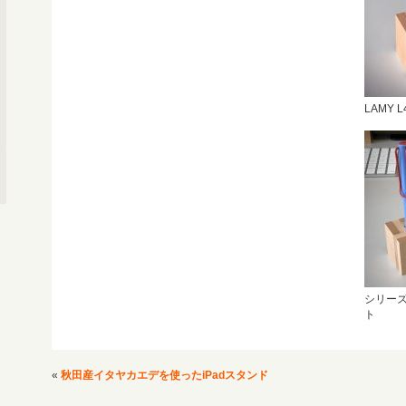
LAMY 
シリーズ
ト
«
秋田産イタヤカエデを使ったiPadスタンド