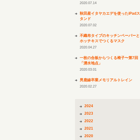
2020.07.14
秋田産イタヤカエデを使ったiPadス
タンド
2020.07.02
不織布タイプのキッチンペーパーと
ホッチキスでつくるマスク
2020.04.27
一枚の合板からつくる椅子〜第7回
「湧水地点」
2020.03.01
男鹿線卒業メモリアルトレイン
2020.02.27
2024
2023
2022
2021
2020